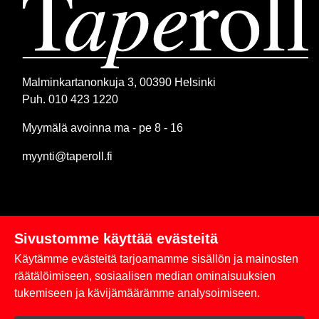
Malminkartanonkuja 3, 00390 Helsinki
Puh. 010 423 1220
Myymälä avoinna ma - pe 8 - 16
myynti@taperoll.fi
Sivustomme käyttää evästeitä
Linkit
Käytämme evästeitä tarjoamamme sisällön ja mainosten
Rekisteriseloste
räätälöimiseen, sosiaalisen median ominaisuuksien
tukemiseen ja kävijämäärämme analysoimiseen.
Yhteystiedot