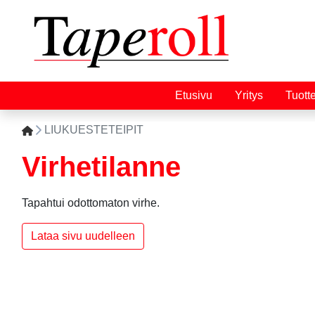
Etusivu
Yritys
Tuott
LIUKUESTETEIPIT
Virhetilanne
Tapahtui odottomaton virhe.
Lataa sivu uudelleen