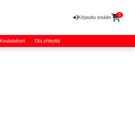
0
Kirjaudu sisään
Koulutukset
Ota yhteyttä