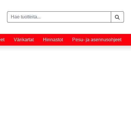
eet
Värikartat
Hinnastot
Pesu- ja asennusohjeet