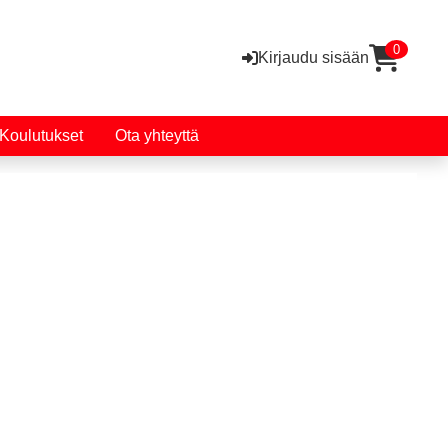
0
Kirjaudu sisään
Koulutukset
Ota yhteyttä