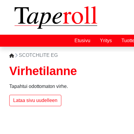
Etusivu
Yritys
Tuott
SCOTCHLITE EG
Virhetilanne
Tapahtui odottomaton virhe.
Lataa sivu uudelleen