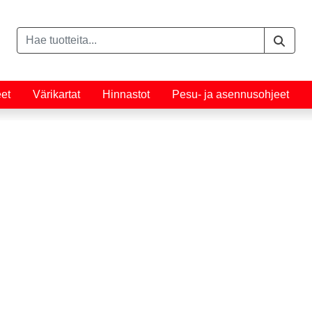
eet
Värikartat
Hinnastot
Pesu- ja asennusohjeet