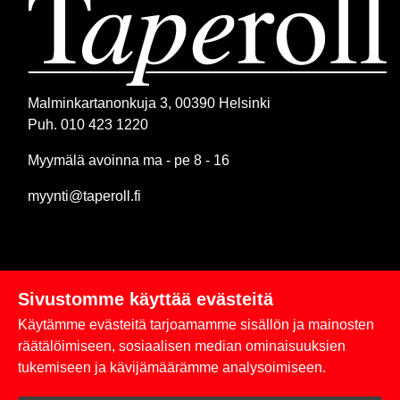
Malminkartanonkuja 3, 00390 Helsinki
Puh. 010 423 1220
Myymälä avoinna ma - pe 8 - 16
myynti@taperoll.fi
Sivustomme käyttää evästeitä
Linkit
Käytämme evästeitä tarjoamamme sisällön ja mainosten
Rekisteriseloste
räätälöimiseen, sosiaalisen median ominaisuuksien
tukemiseen ja kävijämäärämme analysoimiseen.
Yhteystiedot