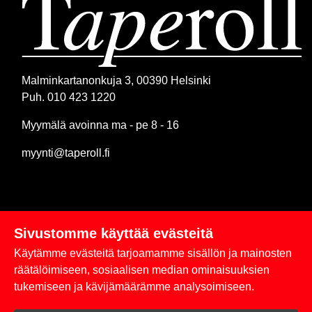
Malminkartanonkuja 3, 00390 Helsinki
Puh. 010 423 1220
Myymälä avoinna ma - pe 8 - 16
myynti@taperoll.fi
Sivustomme käyttää evästeitä
Linkit
Käytämme evästeitä tarjoamamme sisällön ja mainosten
Rekisteriseloste
räätälöimiseen, sosiaalisen median ominaisuuksien
tukemiseen ja kävijämäärämme analysoimiseen.
Yhteystiedot