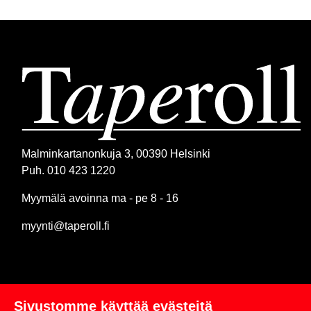
Malminkartanonkuja 3, 00390 Helsinki
Puh. 010 423 1220
Myymälä avoinna ma - pe 8 - 16
myynti@taperoll.fi
Sivustomme käyttää evästeitä
Linkit