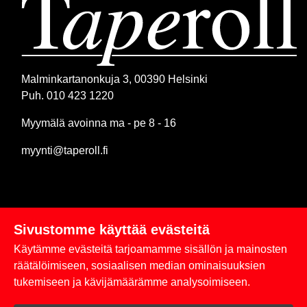
Malminkartanonkuja 3, 00390 Helsinki
Puh. 010 423 1220
Myymälä avoinna ma - pe 8 - 16
myynti@taperoll.fi
Sivustomme käyttää evästeitä
Linkit
Käytämme evästeitä tarjoamamme sisällön ja mainosten
Rekisteriseloste
räätälöimiseen, sosiaalisen median ominaisuuksien
tukemiseen ja kävijämäärämme analysoimiseen.
Yhteystiedot