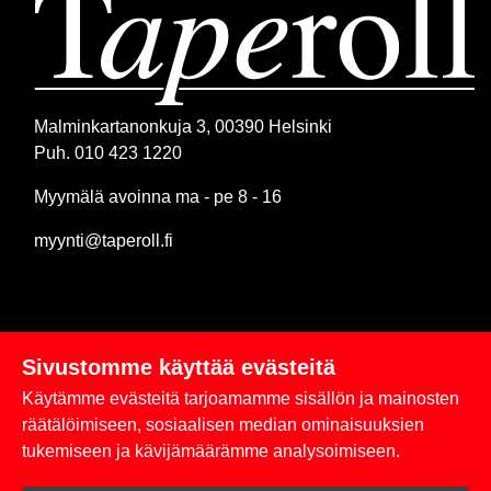
Malminkartanonkuja 3, 00390 Helsinki
Puh. 010 423 1220
Myymälä avoinna ma - pe 8 - 16
myynti@taperoll.fi
Sivustomme käyttää evästeitä
Linkit
Käytämme evästeitä tarjoamamme sisällön ja mainosten
Rekisteriseloste
räätälöimiseen, sosiaalisen median ominaisuuksien
tukemiseen ja kävijämäärämme analysoimiseen.
Yhteystiedot