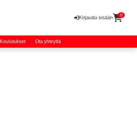
0
Kirjaudu sisään
Koulutukset
Ota yhteyttä