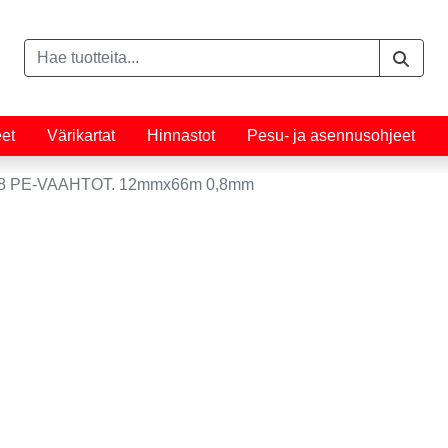
eet
Värikartat
Hinnastot
Pesu- ja asennusohjeet
 PE-VAAHTOT. 12mmx66m 0,8mm