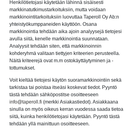
Henkilötietojasi käytetään lähinnä sisäisesti
markkinatutkimustarkoituksiin, mutta voidaan
markkinointitarkoituksiin luovuttaa Taperoll Oy Ab:n
yhteistyökumppaneiden käyttöön. Osana
markkinointia tehdään aika ajoin analyysejä tietojesi
avulla siitä, kenelle markkinointia suunnataan.
Analyysit tehdään siten, että markkinoinnin
kohderyhmä valitaan tiettyjen kriteerien perusteella.
Näitä kriteerejä ovat m.m ostokäyttäytyminen ja -
tottumukset.
Voit kieltää tietojesi käytön suoramarkkinointiin sekä
tarkistaa tai poistaa itseäsi koskevat tiedot. Pyyntö
tästä tehdään sähköpostitse osoitteeseen
info@taperoll.fi
(merkki Asiakastiedot). Asiakkaana
sinulla on myös oikeus kerran vuodessa saada tietoa
siitä, kuinka henkilötietojasi käytetään. Pyyntö tästä
tehdään yllä mainittuun osoitteeseen.