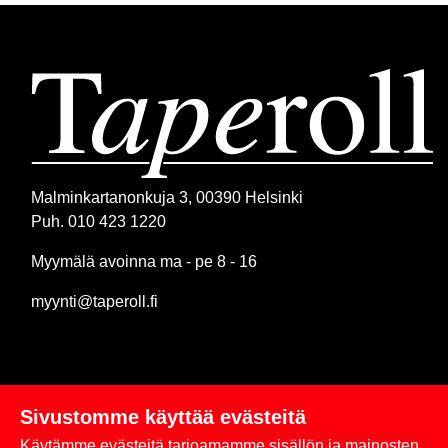
Malminkartanonkuja 3, 00390 Helsinki
Puh. 010 423 1220
Myymälä avoinna ma - pe 8 - 16
myynti@taperoll.fi
Sivustomme käyttää evästeitä
Linkit
Käytämme evästeitä tarjoamamme sisällön ja mainosten