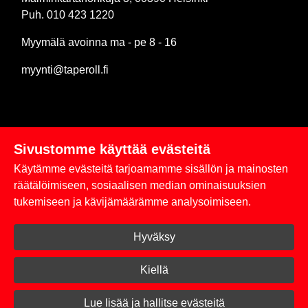
Puh. 010 423 1220
Myymälä avoinna ma - pe 8 - 16
myynti@taperoll.fi
Sivustomme käyttää evästeitä
Linkit
Käytämme evästeitä tarjoamamme sisällön ja mainosten
Rekisteriseloste
räätälöimiseen, sosiaalisen median ominaisuuksien
tukemiseen ja kävijämäärämme analysoimiseen.
Yhteystiedot
Hyväksy
Toimitus- ja maksuehdot
Kirjaudu sisään
Kiellä
© 2026 Taperoll
Lue lisää ja hallitse evästeitä