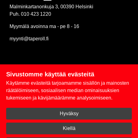
Malminkartanonkuja 3, 00390 Helsinki
Puh. 010 423 1220
Myymälä avoinna ma - pe 8 - 16
myynti@taperoll.fi
Sivustomme käyttää evästeitä
Linkit
Käytämme evästeitä tarjoamamme sisällön ja mainosten
Rekisteriseloste
räätälöimiseen, sosiaalisen median ominaisuuksien
tukemiseen ja kävijämäärämme analysoimiseen.
Yhteystiedot
Hyväksy
Toimitus- ja maksuehdot
Kirjaudu sisään
Kiellä