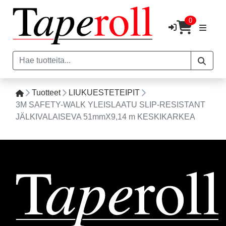
0
Tuotteet
LIUKUESTETEIPIT
3M SAFETY-WALK YLEISLAATU SLIP-RESISTANT
JÄLKIVALAISEVA 51mmX9,14 m KESKIKARKEA