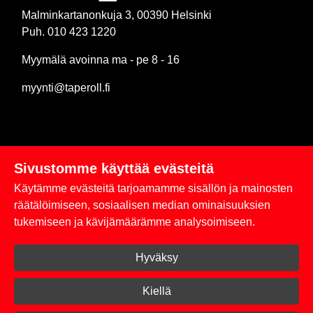
Malminkartanonkuja 3, 00390 Helsinki
Puh. 010 423 1220
Myymälä avoinna ma - pe 8 - 16
myynti@taperoll.fi
Sivustomme käyttää evästeitä
Linkit
Käytämme evästeitä tarjoamamme sisällön ja mainosten
Rekisteriseloste
räätälöimiseen, sosiaalisen median ominaisuuksien
tukemiseen ja kävijämäärämme analysoimiseen.
Yhteystiedot
Hyväksy
Toimitus- ja maksuehdot
Kirjaudu sisään
Kiellä