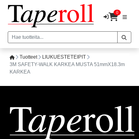
0
Tuotteet
LIUKUESTETEIPIT
3M SAFETY-WALK KARKEA MUSTA 51mmX18.3m
KARKEA