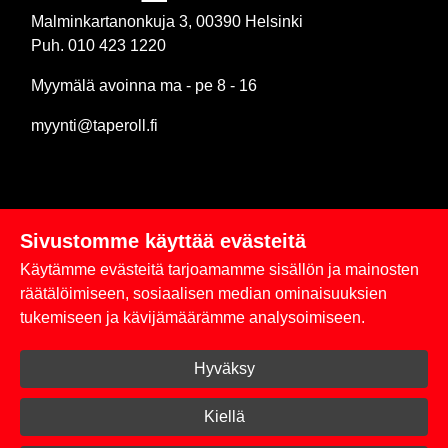
Malminkartanonkuja 3, 00390 Helsinki
Puh. 010 423 1220
Myymälä avoinna ma - pe 8 - 16
myynti@taperoll.fi
Sivustomme käyttää evästeitä
Linkit
Käytämme evästeitä tarjoamamme sisällön ja mainosten
Rekisteriseloste
räätälöimiseen, sosiaalisen median ominaisuuksien
tukemiseen ja kävijämäärämme analysoimiseen.
Yhteystiedot
Hyväksy
Toimitus- ja maksuehdot
Kirjaudu sisään
Kiellä