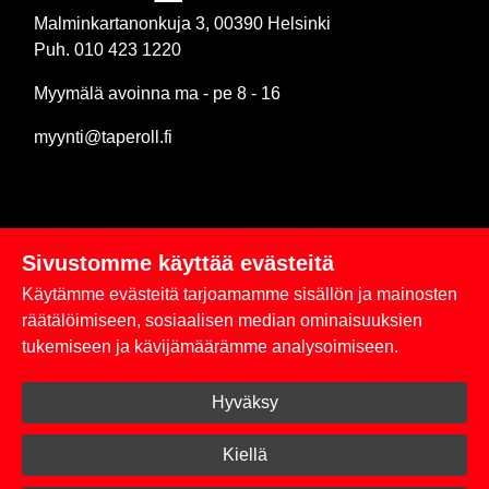
Malminkartanonkuja 3, 00390 Helsinki
Puh. 010 423 1220
Myymälä avoinna ma - pe 8 - 16
myynti@taperoll.fi
Sivustomme käyttää evästeitä
Linkit
Käytämme evästeitä tarjoamamme sisällön ja mainosten
Rekisteriseloste
räätälöimiseen, sosiaalisen median ominaisuuksien
tukemiseen ja kävijämäärämme analysoimiseen.
Yhteystiedot
Hyväksy
Toimitus- ja maksuehdot
Kirjaudu sisään
Kiellä