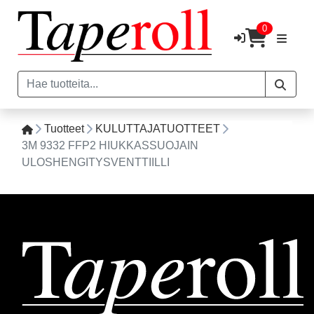
0
Tuotteet
KULUTTAJATUOTTEET
3M 9332 FFP2 HIUKKASSUOJAIN
ULOSHENGITYSVENTTIILLI