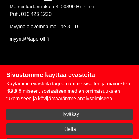
Malminkartanonkuja 3, 00390 Helsinki
Puh. 010 423 1220
Myymälä avoinna ma - pe 8 - 16
myynti@taperoll.fi
Sivustomme käyttää evästeitä
Linkit
Käytämme evästeitä tarjoamamme sisällön ja mainosten
Rekisteriseloste
räätälöimiseen, sosiaalisen median ominaisuuksien
tukemiseen ja kävijämäärämme analysoimiseen.
Yhteystiedot
Hyväksy
Toimitus- ja maksuehdot
Kirjaudu sisään
Kiellä