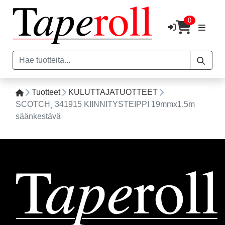
0
Tuotteet
KULUTTAJATUOTTEET
SCOTCH¸ 341915 KIINNITYSTEIPPI 19mmx1,5m
säänkestävä