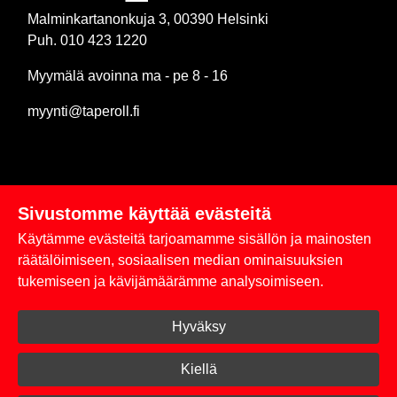
Malminkartanonkuja 3, 00390 Helsinki
Puh. 010 423 1220
Myymälä avoinna ma - pe 8 - 16
myynti@taperoll.fi
Sivustomme käyttää evästeitä
Linkit
Käytämme evästeitä tarjoamamme sisällön ja mainosten
Rekisteriseloste
räätälöimiseen, sosiaalisen median ominaisuuksien
tukemiseen ja kävijämäärämme analysoimiseen.
Yhteystiedot
Hyväksy
Toimitus- ja maksuehdot
Kirjaudu sisään
Kiellä