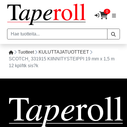
0
Tuotteet
KULUTTAJATUOTTEET
SCOTCH¸ 331915 KIINNITYSTEIPPI 19 mm x 1,5 m
12 kpl/ltk sis?k