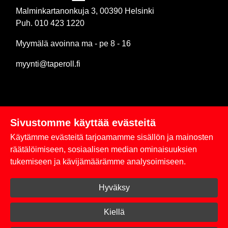
Malminkartanonkuja 3, 00390 Helsinki
Puh. 010 423 1220
Myymälä avoinna ma - pe 8 - 16
myynti@taperoll.fi
Sivustomme käyttää evästeitä
Linkit
Käytämme evästeitä tarjoamamme sisällön ja mainosten
Rekisteriseloste
räätälöimiseen, sosiaalisen median ominaisuuksien
tukemiseen ja kävijämäärämme analysoimiseen.
Yhteystiedot
Hyväksy
Toimitus- ja maksuehdot
Kirjaudu sisään
Kiellä