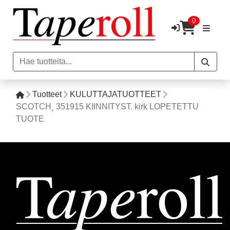
0
Tuotteet
KULUTTAJATUOTTEET
SCOTCH¸ 351915 KIINNITYST. kirk LOPETETTU
TUOTE