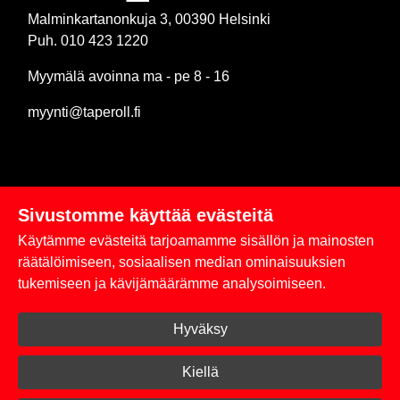
Malminkartanonkuja 3, 00390 Helsinki
Puh. 010 423 1220
Myymälä avoinna ma - pe 8 - 16
myynti@taperoll.fi
Sivustomme käyttää evästeitä
Linkit
Käytämme evästeitä tarjoamamme sisällön ja mainosten
Rekisteriseloste
räätälöimiseen, sosiaalisen median ominaisuuksien
tukemiseen ja kävijämäärämme analysoimiseen.
Yhteystiedot
Hyväksy
Toimitus- ja maksuehdot
Kirjaudu sisään
Kiellä