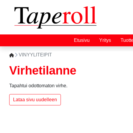
Etusivu
Yritys
Tuott
VINYYLITEIPIT
Virhetilanne
Tapahtui odottomaton virhe.
Lataa sivu uudelleen