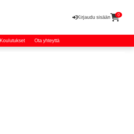
0
Kirjaudu sisään
Koulutukset
Ota yhteyttä