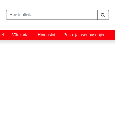
eet
Värikartat
Hinnastot
Pesu- ja asennusohjeet