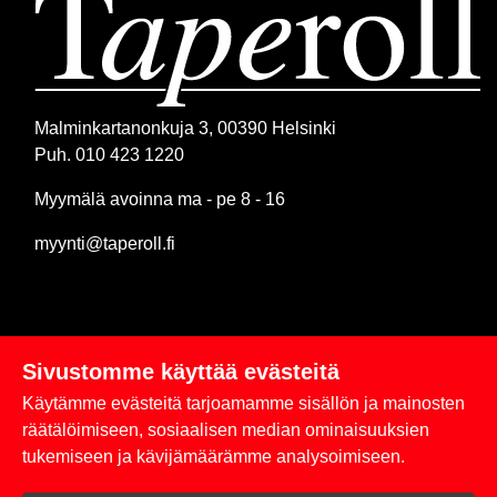
Malminkartanonkuja 3, 00390 Helsinki
Puh. 010 423 1220
Myymälä avoinna ma - pe 8 - 16
myynti@taperoll.fi
Sivustomme käyttää evästeitä
Linkit
Käytämme evästeitä tarjoamamme sisällön ja mainosten
Rekisteriseloste
räätälöimiseen, sosiaalisen median ominaisuuksien
tukemiseen ja kävijämäärämme analysoimiseen.
Yhteystiedot