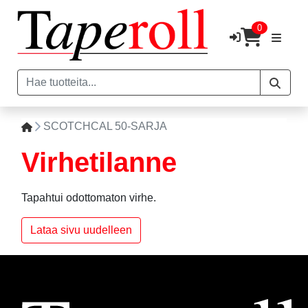
0
SCOTCHCAL 50-SARJA
Virhetilanne
Tapahtui odottomaton virhe.
Lataa sivu uudelleen