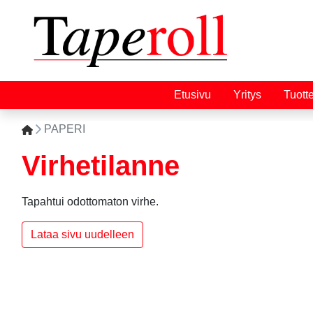
Etusivu
Yritys
Tuott
PAPERI
Virhetilanne
Tapahtui odottomaton virhe.
Lataa sivu uudelleen