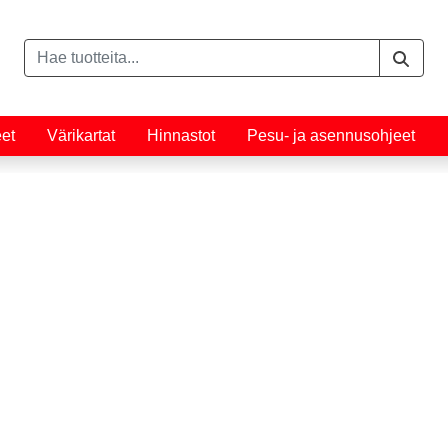
eet
Värikartat
Hinnastot
Pesu- ja asennusohjeet