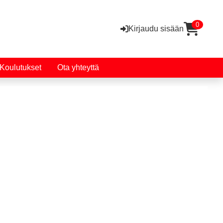
0
Kirjaudu sisään
Koulutukset
Ota yhteyttä