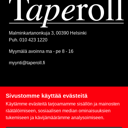
Malminkartanonkuja 3, 00390 Helsinki
Puh. 010 423 1220
Myymälä avoinna ma - pe 8 - 16
myynti@taperoll.fi
Sivustomme käyttää evästeitä
Linkit
Käytämme evästeitä tarjoamamme sisällön ja mainosten
Rekisteriseloste
räätälöimiseen, sosiaalisen median ominaisuuksien
tukemiseen ja kävijämäärämme analysoimiseen.
Yhteystiedot