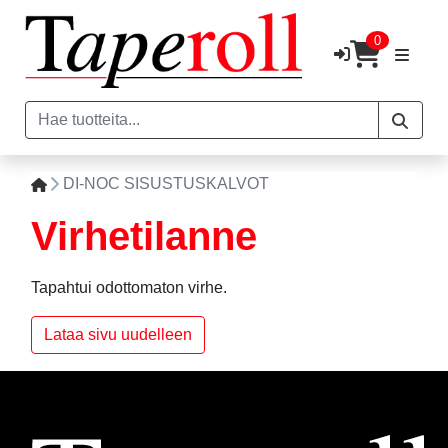
0
DI-NOC SISUSTUSKALVOT
Virhetilanne
Tapahtui odottomaton virhe.
Lataa sivu uudelleen