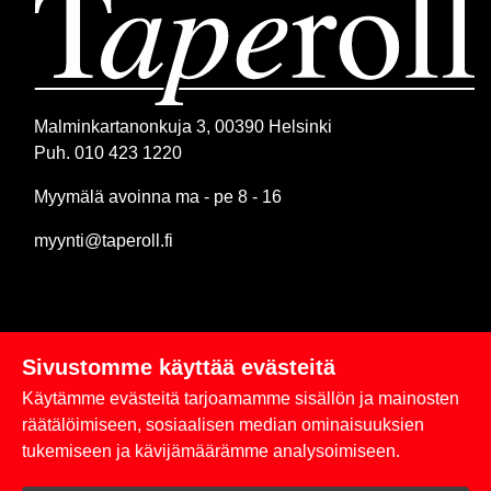
Malminkartanonkuja 3, 00390 Helsinki
Puh. 010 423 1220
Myymälä avoinna ma - pe 8 - 16
myynti@taperoll.fi
Sivustomme käyttää evästeitä
Linkit
Käytämme evästeitä tarjoamamme sisällön ja mainosten
Rekisteriseloste
räätälöimiseen, sosiaalisen median ominaisuuksien
tukemiseen ja kävijämäärämme analysoimiseen.
Yhteystiedot