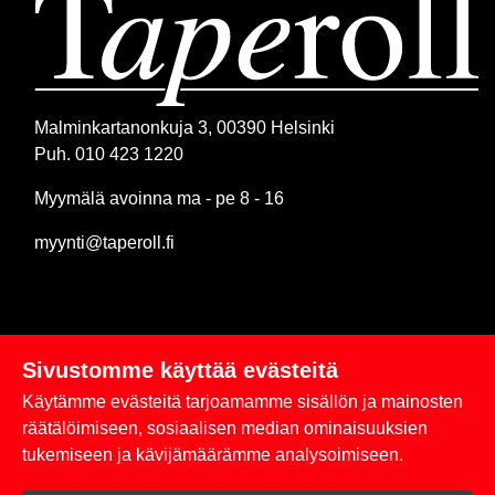
Malminkartanonkuja 3, 00390 Helsinki
Puh. 010 423 1220
Myymälä avoinna ma - pe 8 - 16
myynti@taperoll.fi
Sivustomme käyttää evästeitä
Linkit
Käytämme evästeitä tarjoamamme sisällön ja mainosten
Rekisteriseloste
räätälöimiseen, sosiaalisen median ominaisuuksien
tukemiseen ja kävijämäärämme analysoimiseen.
Yhteystiedot