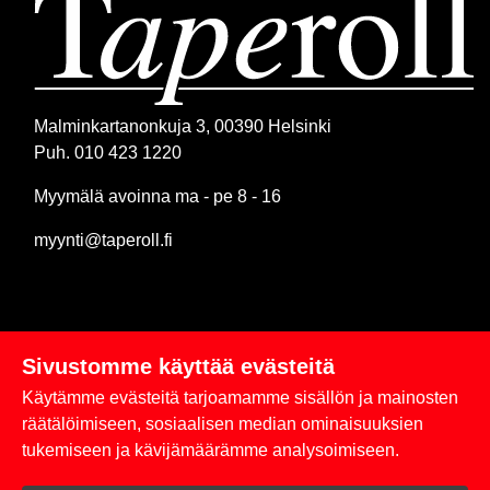
Malminkartanonkuja 3, 00390 Helsinki
Puh. 010 423 1220
Myymälä avoinna ma - pe 8 - 16
myynti@taperoll.fi
Sivustomme käyttää evästeitä
Linkit
Käytämme evästeitä tarjoamamme sisällön ja mainosten
Rekisteriseloste
räätälöimiseen, sosiaalisen median ominaisuuksien
tukemiseen ja kävijämäärämme analysoimiseen.
Yhteystiedot