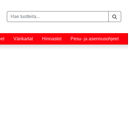
eet
Värikartat
Hinnastot
Pesu- ja asennusohjeet