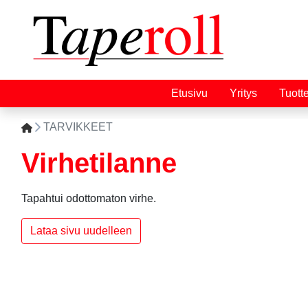
Etusivu
Yritys
Tuott
TARVIKKEET
Virhetilanne
Tapahtui odottomaton virhe.
Lataa sivu uudelleen