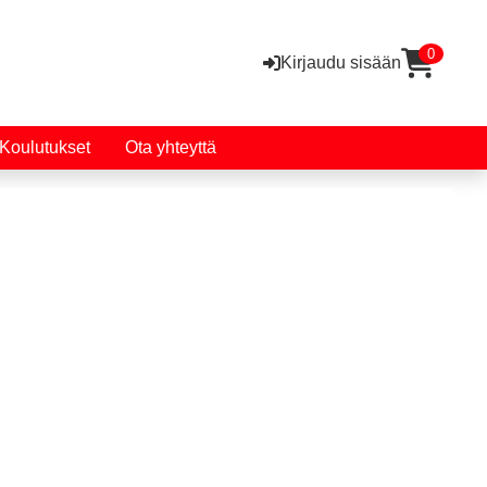
0
Kirjaudu sisään
Koulutukset
Ota yhteyttä