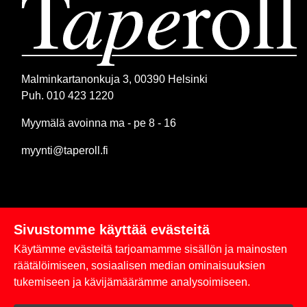
Malminkartanonkuja 3, 00390 Helsinki
Puh. 010 423 1220
Myymälä avoinna ma - pe 8 - 16
myynti@taperoll.fi
Sivustomme käyttää evästeitä
Linkit
Käytämme evästeitä tarjoamamme sisällön ja mainosten
Rekisteriseloste
räätälöimiseen, sosiaalisen median ominaisuuksien
tukemiseen ja kävijämäärämme analysoimiseen.
Yhteystiedot