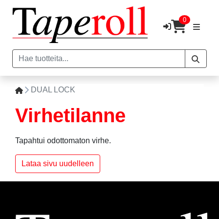
0
DUAL LOCK
Virhetilanne
Tapahtui odottomaton virhe.
Lataa sivu uudelleen