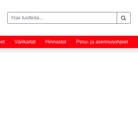
eet
Värikartat
Hinnastot
Pesu- ja asennusohjeet