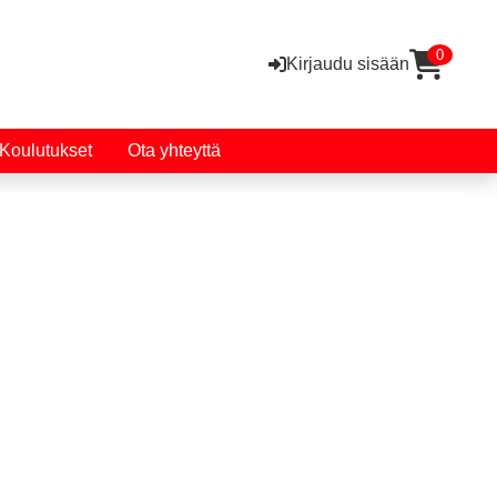
0
Kirjaudu sisään
Koulutukset
Ota yhteyttä