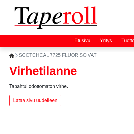
Etusivu
Yritys
Tuott
SCOTCHCAL 7725 FLUORISOIVAT
Virhetilanne
Tapahtui odottomaton virhe.
Lataa sivu uudelleen