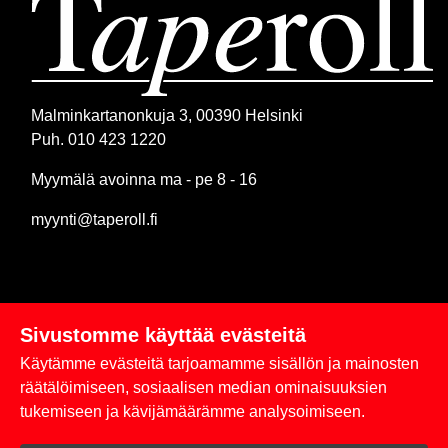
Malminkartanonkuja 3, 00390 Helsinki
Puh. 010 423 1220
Myymälä avoinna ma - pe 8 - 16
myynti@taperoll.fi
Sivustomme käyttää evästeitä
Linkit
Käytämme evästeitä tarjoamamme sisällön ja mainosten
Rekisteriseloste
räätälöimiseen, sosiaalisen median ominaisuuksien
tukemiseen ja kävijämäärämme analysoimiseen.
Yhteystiedot