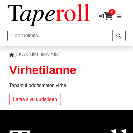
0
KAKSIP.LIIMA-AINE
Virhetilanne
Tapahtui odottomaton virhe.
Lataa sivu uudelleen