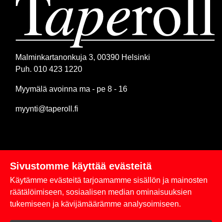
Malminkartanonkuja 3, 00390 Helsinki
Puh. 010 423 1220
Myymälä avoinna ma - pe 8 - 16
myynti@taperoll.fi
Sivustomme käyttää evästeitä
Linkit
Käytämme evästeitä tarjoamamme sisällön ja mainosten
Rekisteriseloste
räätälöimiseen, sosiaalisen median ominaisuuksien
tukemiseen ja kävijämäärämme analysoimiseen.
Yhteystiedot