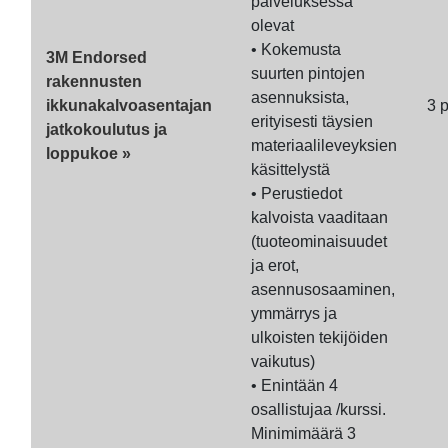
palveluksessa
olevat
• Kokemusta
3M Endorsed
suurten pintojen
rakennusten
asennuksista,
ikkunakalvoasentajan
3 
erityisesti täysien
jatkokoulutus ja
materiaalileveyksien
loppukoe »
käsittelystä
• Perustiedot
kalvoista vaaditaan
(tuoteominaisuudet
ja erot,
asennusosaaminen,
ymmärrys ja
ulkoisten tekijöiden
vaikutus)
• Enintään 4
osallistujaa /kurssi.
Minimimäärä 3