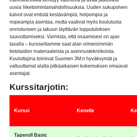
uusia liiketoimintamahdollisuuksia. Uuden sukupolven
kalvot ovat entistä kestävämpiä, helpompia ja
nopeampia asentaa, mutta vaativat myös koulutusta
onnistuneen ja takuun täyttävän lopputuloksen
saavuttamiseksi. Varmista, että osaamisesi on ajan
tasalla – kursseiltamme saat alan viimeisimmän
tietotaidon materiaaleista ja asennustekniikoista.
Kouluttajina toimivat Suomen 3M:n hyväksymät ja
valtuuttamat alalta pitkäaikaisen kokemuksen omaavat
asentajat.
Kurssitarjotin:
Kurssi
Kenelle
Ke
Taperoll Basic