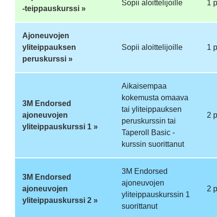
Sopii aloittelijoille
1 
-teippauskurssi »
Ajoneuvojen
yliteippauksen
Sopii aloittelijoille
1 
peruskurssi »
Aikaisempaa
kokemusta omaava
3M Endorsed
tai yliteippauksen
ajoneuvojen
2 
peruskurssin tai
yliteippauskurssi 1 »
Taperoll Basic -
kurssin suorittanut
3M Endorsed
3M Endorsed
ajoneuvojen
ajoneuvojen
2 
yliteippauskurssin 1
yliteippauskurssi 2 »
suorittanut