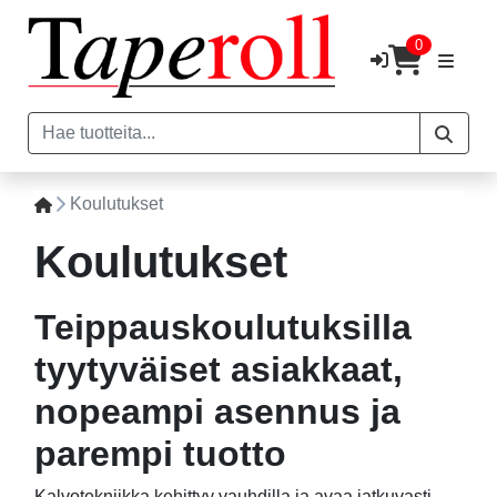
0
Koulutukset
Koulutukset
Teippauskoulutuksilla
tyytyväiset asiakkaat,
nopeampi asennus ja
parempi tuotto
Kalvotekniikka kehittyy vauhdilla ja avaa jatkuvasti