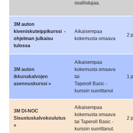
osallistujaa.
3M auton
kiveniskuteippikurssi -
Aikaisempaa
2 
ohjelman julkaisu
kokemusta omaava
tulossa
Aikaisempaa
3M auton
kokemusta omaava
ikkunakalvojen
tai
1 
asennuskurssi »
Taperoll Basic -
kurssin suorittanut
Aikaisempaa
3M DI-NOC
kokemusta omaava
Sisustuskalvokoulutus
2 
tai Taperoll Basic -
»
kurssin suorittanut.