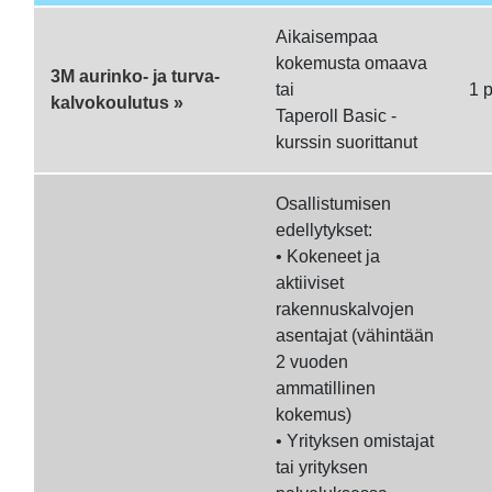
Aikaisempaa
kokemusta omaava
3M aurinko- ja turva-
tai
1 
kalvokoulutus »
Taperoll Basic -
kurssin suorittanut
Osallistumisen
edellytykset:
• Kokeneet ja
aktiiviset
rakennuskalvojen
asentajat (vähintään
2 vuoden
ammatillinen
kokemus)
• Yrityksen omistajat
tai yrityksen