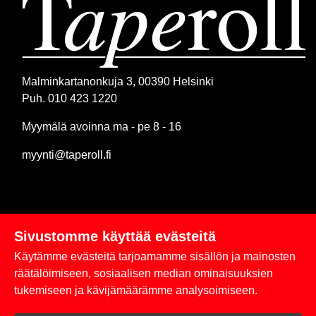
Malminkartanonkuja 3, 00390 Helsinki
Puh. 010 423 1220
Myymälä avoinna ma - pe 8 - 16
myynti@taperoll.fi
Sivustomme käyttää evästeitä
Linkit
Käytämme evästeitä tarjoamamme sisällön ja mainosten
Rekisteriseloste
räätälöimiseen, sosiaalisen median ominaisuuksien
tukemiseen ja kävijämäärämme analysoimiseen.
Yhteystiedot