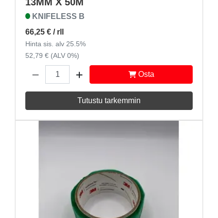
13MM X 50M
KNIFELESS B
66,25 €
/ rll
Hinta sis. alv 25.5%
52,79 € (ALV 0%)
Osta
Tutustu tarkemmin