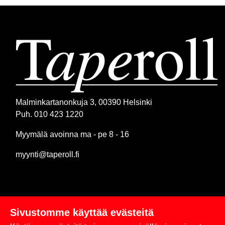
Malminkartanonkuja 3, 00390 Helsinki
Puh. 010 423 1220
Myymälä avoinna ma - pe 8 - 16
myynti@taperoll.fi
Sivustomme käyttää evästeitä
Linkit