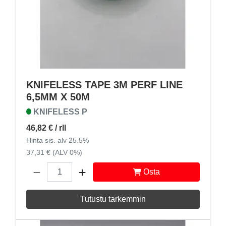
KNIFELESS TAPE 3M PERF LINE
6,5MM X 50M
KNIFELESS P
46,82 €
/ rll
Hinta sis. alv 25.5%
37,31 € (ALV 0%)
Osta
Tutustu tarkemmin