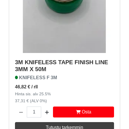
3M KNIFELESS TAPE FINISH LINE
3MM X 50M
KNIFELESS F 3M
46,82 €
/ rll
Hinta sis. alv 25.5%
37,31 € (ALV 0%)
Osta
Tutustu tarkemmin