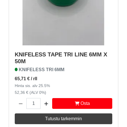
KNIFELESS TAPE TRI LINE 6MM X
50M
KNIFELESS TRI 6MM
65,71 €
/ rll
Hinta sis. alv 25.5%
52,36 € (ALV 0%)
Osta
Tutustu tarkemmin