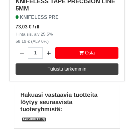
KNIFELESS TAPE PRECISION LINE
5MM
KNIFELESS PRE
73,03 €
/ rll
Hinta sis. alv 25.5%
58,19 € (ALV 0%)
Osta
Tutustu tarkemmin
Hakuasi vastaavia tuotteita
löytyy seuraavista
tuoteryhmistä:
TARVIKKEET
(9)