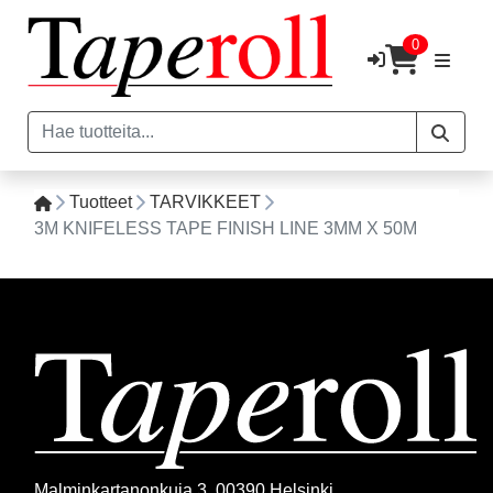
0
Tuotteet
TARVIKKEET
3M KNIFELESS TAPE FINISH LINE 3MM X 50M
Malminkartanonkuja 3, 00390 Helsinki