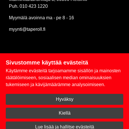
Puh. 010 423 1220
Myymälä avoinna ma - pe 8 - 16
myynti@taperoll.fi
Sivustomme käyttää evästeitä
Linkit
Käytämme evästeitä tarjoamamme sisällön ja mainosten
Rekisteriseloste
räätälöimiseen, sosiaalisen median ominaisuuksien
tukemiseen ja kävijämäärämme analysoimiseen.
Yhteystiedot
Hyväksy
Toimitus- ja maksuehdot
Kirjaudu sisään
Kiellä
© 2026 Taperoll
Lue lisää ja hallitse evästeitä