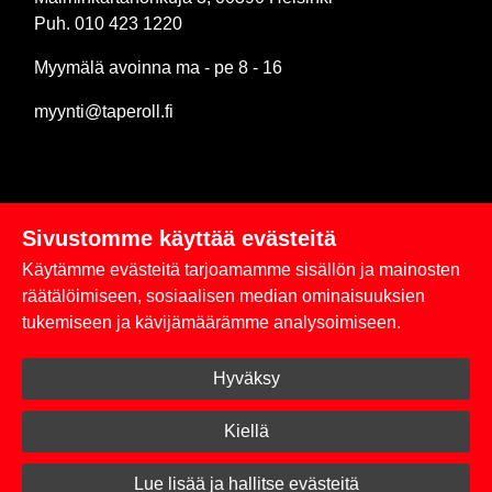
Puh. 010 423 1220
Myymälä avoinna ma - pe 8 - 16
myynti@taperoll.fi
Sivustomme käyttää evästeitä
Linkit
Käytämme evästeitä tarjoamamme sisällön ja mainosten
Rekisteriseloste
räätälöimiseen, sosiaalisen median ominaisuuksien
tukemiseen ja kävijämäärämme analysoimiseen.
Yhteystiedot
Hyväksy
Toimitus- ja maksuehdot
Kirjaudu sisään
Kiellä
© 2026 Taperoll
Lue lisää ja hallitse evästeitä