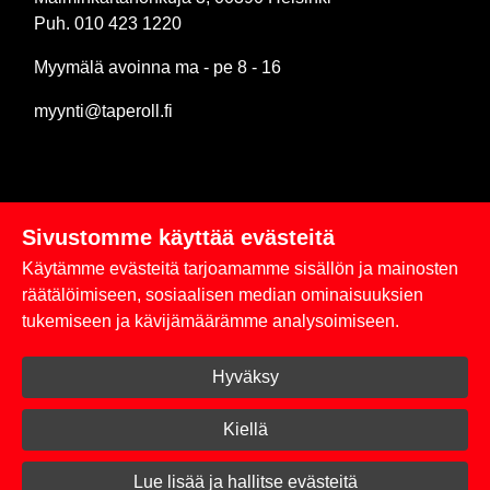
Puh. 010 423 1220
Myymälä avoinna ma - pe 8 - 16
myynti@taperoll.fi
Sivustomme käyttää evästeitä
Linkit
Käytämme evästeitä tarjoamamme sisällön ja mainosten
Rekisteriseloste
räätälöimiseen, sosiaalisen median ominaisuuksien
tukemiseen ja kävijämäärämme analysoimiseen.
Yhteystiedot
Hyväksy
Toimitus- ja maksuehdot
Kirjaudu sisään
Kiellä
© 2026 Taperoll
Lue lisää ja hallitse evästeitä