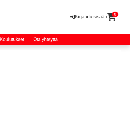
0
Kirjaudu sisään
Koulutukset
Ota yhteyttä