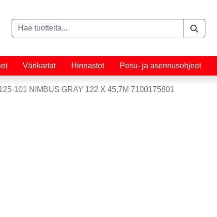
eet
Värikartat
Hinnastot
Pesu- ja asennusohjeet
25-101 NIMBUS GRAY 122 X 45,7M 7100175801