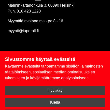
Malminkartanonkuja 3, 00390 Helsinki
Puh. 010 423 1220
Myymälä avoinna ma - pe 8 - 16
myynti@taperoll.fi
Sivustomme käyttää evästeitä
Linkit
Käytämme evästeitä tarjoamamme sisällön ja mainosten
Rekisteriseloste
räätälöimiseen, sosiaalisen median ominaisuuksien
tukemiseen ja kävijämäärämme analysoimiseen.
Yhteystiedot
Hyväksy
Toimitus- ja maksuehdot
Kirjaudu sisään
Kiellä