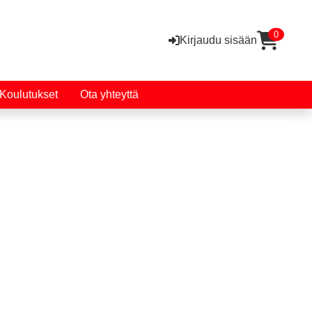
0
Kirjaudu sisään
Koulutukset
Ota yhteyttä