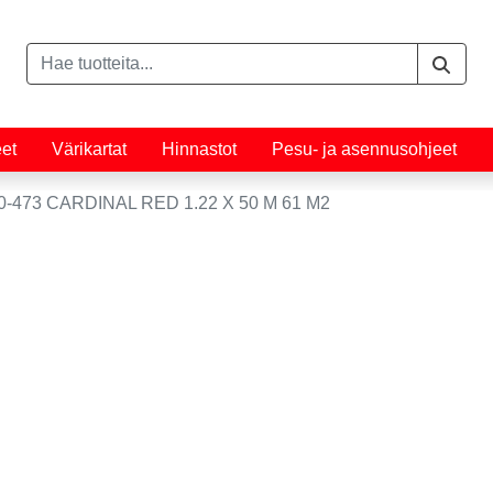
eet
Värikartat
Hinnastot
Pesu- ja asennusohjeet
473 CARDINAL RED 1.22 X 50 M 61 M2