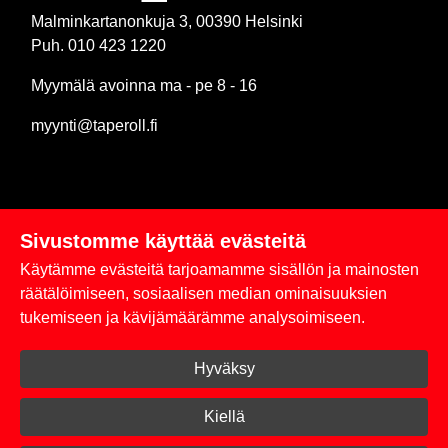
Malminkartanonkuja 3, 00390 Helsinki
Puh. 010 423 1220
Myymälä avoinna ma - pe 8 - 16
myynti@taperoll.fi
Sivustomme käyttää evästeitä
Linkit
Käytämme evästeitä tarjoamamme sisällön ja mainosten
Rekisteriseloste
räätälöimiseen, sosiaalisen median ominaisuuksien
tukemiseen ja kävijämäärämme analysoimiseen.
Yhteystiedot
Hyväksy
Toimitus- ja maksuehdot
Kirjaudu sisään
Kiellä