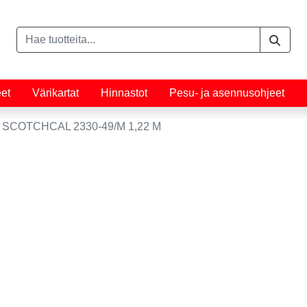
eet
Värikartat
Hinnastot
Pesu- ja asennusohjeet
 SCOTCHCAL 2330-49/M 1,22 M