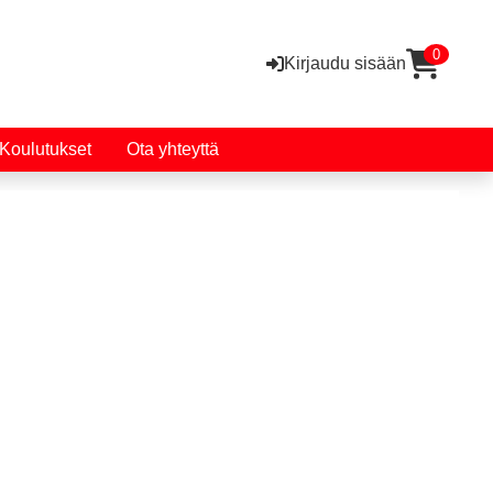
0
Kirjaudu sisään
Koulutukset
Ota yhteyttä