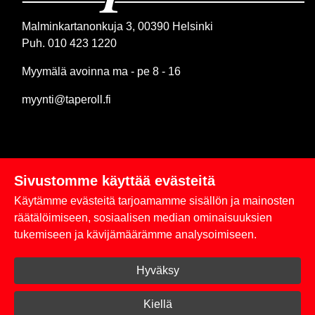
Malminkartanonkuja 3, 00390 Helsinki
Puh. 010 423 1220
Myymälä avoinna ma - pe 8 - 16
myynti@taperoll.fi
Sivustomme käyttää evästeitä
Linkit
Käytämme evästeitä tarjoamamme sisällön ja mainosten
Rekisteriseloste
räätälöimiseen, sosiaalisen median ominaisuuksien
tukemiseen ja kävijämäärämme analysoimiseen.
Yhteystiedot
Hyväksy
Toimitus- ja maksuehdot
Kirjaudu sisään
Kiellä