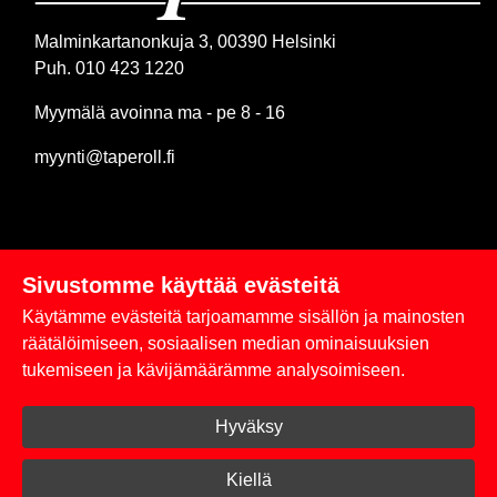
Malminkartanonkuja 3, 00390 Helsinki
Puh. 010 423 1220
Myymälä avoinna ma - pe 8 - 16
myynti@taperoll.fi
Sivustomme käyttää evästeitä
Linkit
Käytämme evästeitä tarjoamamme sisällön ja mainosten
Rekisteriseloste
räätälöimiseen, sosiaalisen median ominaisuuksien
tukemiseen ja kävijämäärämme analysoimiseen.
Yhteystiedot
Hyväksy
Toimitus- ja maksuehdot
Kirjaudu sisään
Kiellä