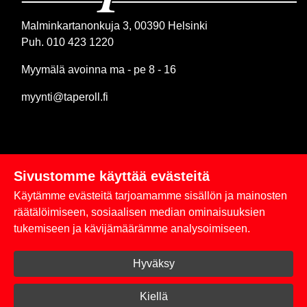
Malminkartanonkuja 3, 00390 Helsinki
Puh. 010 423 1220
Myymälä avoinna ma - pe 8 - 16
myynti@taperoll.fi
Sivustomme käyttää evästeitä
Linkit
Käytämme evästeitä tarjoamamme sisällön ja mainosten
Rekisteriseloste
räätälöimiseen, sosiaalisen median ominaisuuksien
tukemiseen ja kävijämäärämme analysoimiseen.
Yhteystiedot
Hyväksy
Toimitus- ja maksuehdot
Kirjaudu sisään
Kiellä