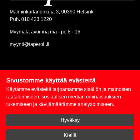
Malminkartanonkuja 3, 00390 Helsinki
Puh. 010 423 1220
Myymälä avoinna ma - pe 8 - 16
myynti@taperoll.fi
Sivustomme käyttää evästeitä
Linkit
Käytämme evästeitä tarjoamamme sisällön ja mainosten
Rekisteriseloste
räätälöimiseen, sosiaalisen median ominaisuuksien
tukemiseen ja kävijämäärämme analysoimiseen.
Yhteystiedot
Hyväksy
Toimitus- ja maksuehdot
Kirjaudu sisään
Kiellä