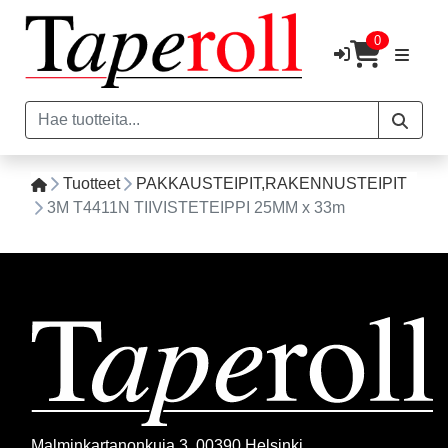
0
Tuotteet
PAKKAUSTEIPIT,RAKENNUSTEIPIT
3M T4411N TIIVISTETEIPPI 25MM x 33m
Malminkartanonkuja 3, 00390 Helsinki