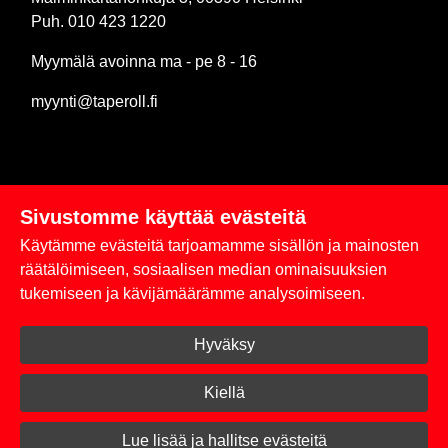
Puh. 010 423 1220
Myymälä avoinna ma - pe 8 - 16
myynti@taperoll.fi
Sivustomme käyttää evästeitä
Linkit
Käytämme evästeitä tarjoamamme sisällön ja mainosten
Rekisteriseloste
räätälöimiseen, sosiaalisen median ominaisuuksien
tukemiseen ja kävijämäärämme analysoimiseen.
Yhteystiedot
Hyväksy
Toimitus- ja maksuehdot
Kirjaudu sisään
Kiellä
© 2026 Taperoll
Lue lisää ja hallitse evästeitä