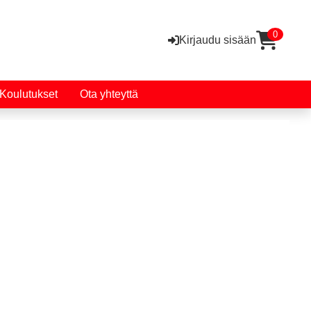
0
Kirjaudu sisään
Koulutukset
Ota yhteyttä