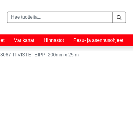
eet
Värikartat
Hinnastot
Pesu- ja asennusohjeet
8067 TIIVISTETEIPPI 200mm x 25 m