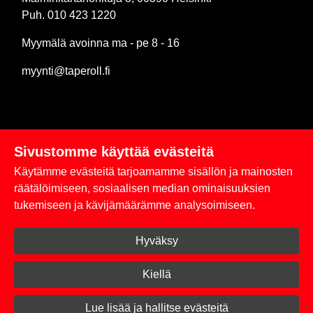
Puh. 010 423 1220
Myymälä avoinna ma - pe 8 - 16
myynti@taperoll.fi
Sivustomme käyttää evästeitä
Linkit
Käytämme evästeitä tarjoamamme sisällön ja mainosten
Rekisteriseloste
räätälöimiseen, sosiaalisen median ominaisuuksien
tukemiseen ja kävijämäärämme analysoimiseen.
Yhteystiedot
Hyväksy
Toimitus- ja maksuehdot
Kirjaudu sisään
Kiellä
© 2026 Taperoll
Lue lisää ja hallitse evästeitä